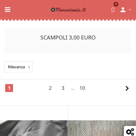
0

SCAMPOLI 3,00 EURO
Rilevanza

1
2
3
10
…