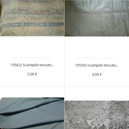
10562) Scampolo tessuto...
10550) Scampolo tessuto...
Prezzo
Prezzo
3,00 €
3,00 €