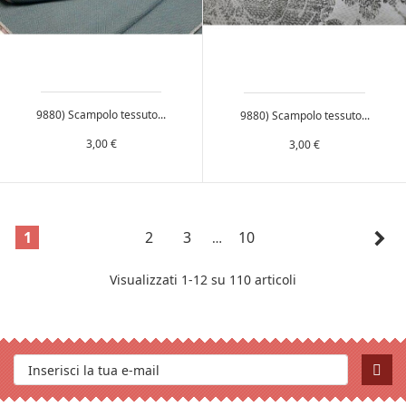
9880) Scampolo tessuto...
9880) Scampolo tessuto...
Prezzo
Prezzo
3,00 €
3,00 €

1
2
3
10
…
Visualizzati 1-12 su 110 articoli