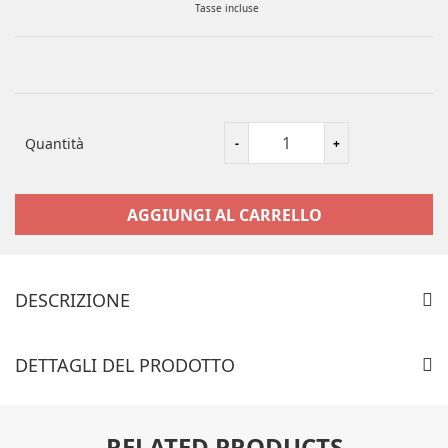
Tasse incluse
Quantità
AGGIUNGI AL CARRELLO
DESCRIZIONE
6126) Ferri aghi da maglia per aguglieria aghi per lana E.Effe
misura 2 mm
DETTAGLI DEL PRODOTTO
RELATED PRODUCTS