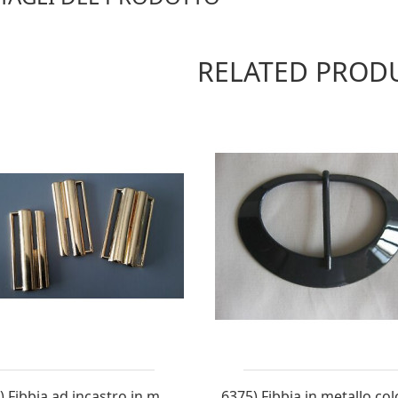
RELATED PROD
Non appli
cabile
SPORTO ERRATO IN CASO DI ACQUISTI MULT
Economica (Posta4)
Economica (P
,00
re un unico costo totale di trasporto pari a EURO 8,00. L’ordine v
 e TRACCIATA!! (vale il medesimo ragionamento sugli articoli con 
9271) Fibbia ad incastro in metallo colore...