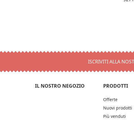
1,00 €
Costi 
RRELLO
AGGIUNGI AL CARRELLO
A
🛒
ISCRIVITI ALLA NOS
La s
lune
IL NOSTRO NEGOZIO
PRODOTTI
La c
Offerte
modi
Nuovi prodotti
Più venduti
corr
subi