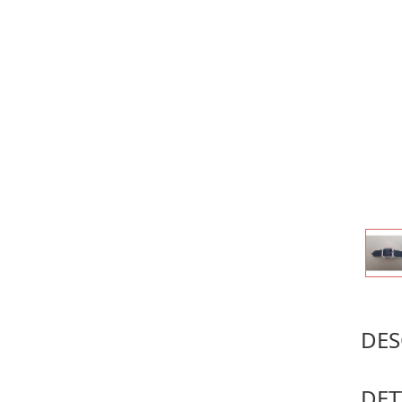
DES
7518) n
DET