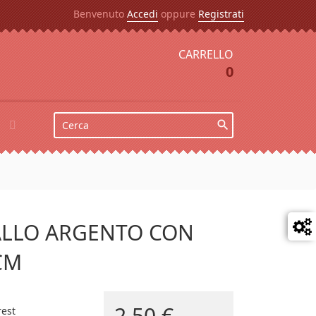
Benvenuto
Accedi
oppure
Registrati
CARRELLO
0
e

ETALLO ARGENTO CON
CM
2,50 €
rest