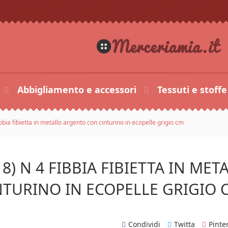
Abbigliamento e accessori
Tessuti e stoff
bbia fibietta in metallo argento con cinturino in ecopelle grigio cm
18) N 4 FIBBIA FIBIETTA IN M
NTURINO IN ECOPELLE GRIGIO 
Condividi
Twitta
Pinte