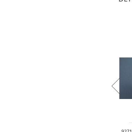
EAN
TRA
8
ottene
VELOCE
11,00)
7293) Fibbia in metallo rotonda colore oro...
7328) Fibbia in tessuto rettangolare...