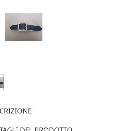
CRIZIONE
 4 Fibbia fibietta in metallo argento con cinturino in ecopelle grig
TAGLI DEL PRODOTTO