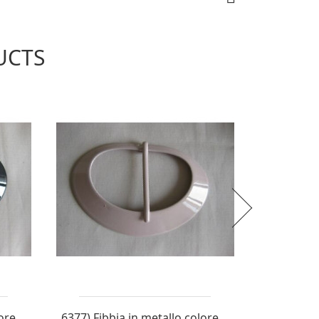
UCTS
IPLI:
osta raccomandata)
Economica (Altro corriere 3-5 giorni) in modo da
errà affidato ad un corriere con spedizione
trasporto Altro corriere 3-5 giorni pari ad euro
6375) Fibbia in metallo colore blu a mezza...
6377) Fibbia in metallo colore rosino a...