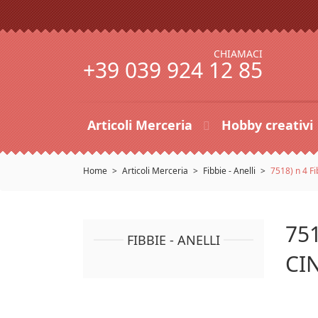
CHIAMACI
+39 039 924 12 85
Articoli Merceria
Hobby creativi
Home
Articoli Merceria
Fibbie - Anelli
7518) n 4 Fi
75
FIBBIE - ANELLI
CI